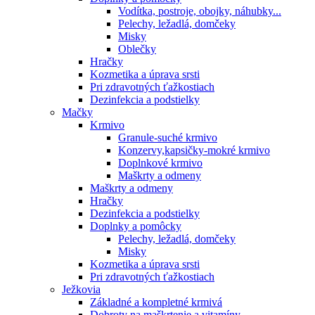
Vodítka, postroje, obojky, náhubky...
Pelechy, ležadlá, domčeky
Misky
Oblečky
Hračky
Kozmetika a úprava srsti
Pri zdravotných ťažkostiach
Dezinfekcia a podstielky
Mačky
Krmivo
Granule-suché krmivo
Konzervy,kapsičky-mokré krmivo
Doplnkové krmivo
Maškrty a odmeny
Maškrty a odmeny
Hračky
Dezinfekcia a podstielky
Doplnky a pomôcky
Pelechy, ležadlá, domčeky
Misky
Kozmetika a úprava srsti
Pri zdravotných ťažkostiach
Ježkovia
Základné a kompletné krmivá
Dobroty na maškrtenie a vitamíny