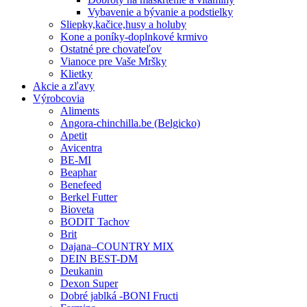
Vybavenie a bývanie a podstielky
Sliepky,kačice,husy a holuby
Kone a poníky-doplnkové krmivo
Ostatné pre chovateľov
Vianoce pre Vaše Mršky
Klietky
Akcie a zľavy
Výrobcovia
Aliments
Angora-chinchilla.be (Belgicko)
Apetit
Avicentra
BE-MI
Beaphar
Benefeed
Berkel Futter
Bioveta
BODIT Tachov
Brit
Dajana–COUNTRY MIX
DEIN BEST-DM
Deukanin
Dexon Super
Dobré jablká -BONI Fructi