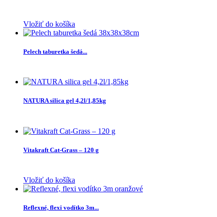
Vložiť do košíka
Pelech taburetka šedá...
NATURA silica gel 4,2l/1,85kg
Vitakraft Cat-Grass – 120 g
Vložiť do košíka
Reflexné, flexi vodítko 3m...