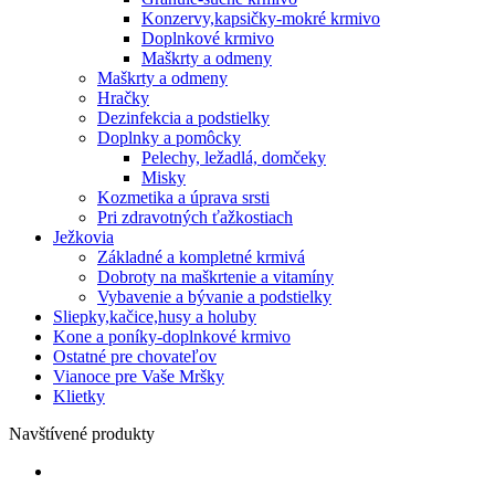
Konzervy,kapsičky-mokré krmivo
Doplnkové krmivo
Maškrty a odmeny
Maškrty a odmeny
Hračky
Dezinfekcia a podstielky
Doplnky a pomôcky
Pelechy, ležadlá, domčeky
Misky
Kozmetika a úprava srsti
Pri zdravotných ťažkostiach
Ježkovia
Základné a kompletné krmivá
Dobroty na maškrtenie a vitamíny
Vybavenie a bývanie a podstielky
Sliepky,kačice,husy a holuby
Kone a poníky-doplnkové krmivo
Ostatné pre chovateľov
Vianoce pre Vaše Mršky
Klietky
Navštívené produkty