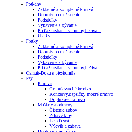
Potkany
Základné a kompletné krmivá
Dobroty na maškrtenie
Podstielky
Vybavenie a bývanie
Pri ťažkostiach :vitamíny,liečivá...
klietky
Fretky
Základné a kompletné krmivá
Dobroty na maškrtenie
Podstielky
Vybavenie a bývanie
Pri ťažkostiach :vitamíny,liečivá...
Osmák-Degu a pieskomily
Psy
Krmivo
Granule-suché krmivo
Konzervy,kapsičky-mokré krmivo
Doplnkové krmivo
Maškrty a odmeny
Čistenie zubov
Zdravé kĺby
Lesklá srsť
Výcvik a zábava
Doplnky a pomôcky