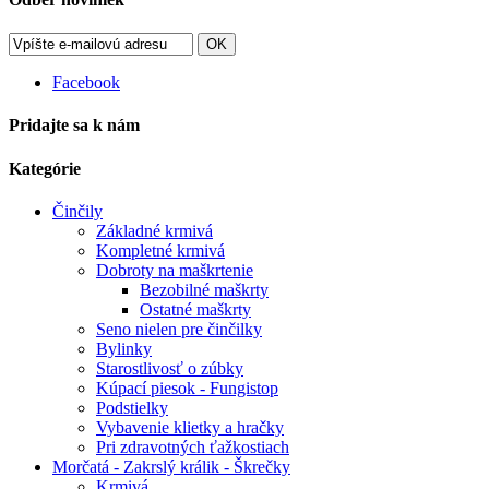
OK
Facebook
Pridajte sa k nám
Kategórie
Činčily
Základné krmivá
Kompletné krmivá
Dobroty na maškrtenie
Bezobilné maškrty
Ostatné maškrty
Seno nielen pre činčilky
Bylinky
Starostlivosť o zúbky
Kúpací piesok - Fungistop
Podstielky
Vybavenie klietky a hračky
Pri zdravotných ťažkostiach
Morčatá - Zakrslý králik - Škrečky
Krmivá