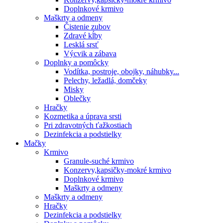
Doplnkové krmivo
Maškrty a odmeny
Čistenie zubov
Zdravé kĺby
Lesklá srsť
Výcvik a zábava
Doplnky a pomôcky
Vodítka, postroje, obojky, náhubky...
Pelechy, ležadlá, domčeky
Misky
Oblečky
Hračky
Kozmetika a úprava srsti
Pri zdravotných ťažkostiach
Dezinfekcia a podstielky
Mačky
Krmivo
Granule-suché krmivo
Konzervy,kapsičky-mokré krmivo
Doplnkové krmivo
Maškrty a odmeny
Maškrty a odmeny
Hračky
Dezinfekcia a podstielky