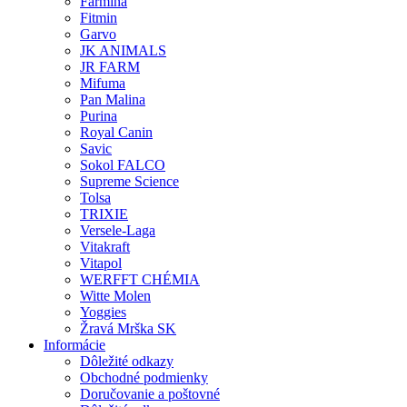
Farmina
Fitmin
Garvo
JK ANIMALS
JR FARM
Mifuma
Pan Malina
Purina
Royal Canin
Savic
Sokol FALCO
Supreme Science
Tolsa
TRIXIE
Versele-Laga
Vitakraft
Vitapol
WERFFT CHÉMIA
Witte Molen
Yoggies
Žravá Mrška SK
Informácie
Dôležité odkazy
Obchodné podmienky
Doručovanie a poštovné