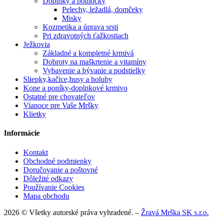
Doplnky a pomôcky
Pelechy, ležadlá, domčeky
Misky
Kozmetika a úprava srsti
Pri zdravotných ťažkostiach
Ježkovia
Základné a kompletné krmivá
Dobroty na maškrtenie a vitamíny
Vybavenie a bývanie a podstielky
Sliepky,kačice,husy a holuby
Kone a poníky-doplnkové krmivo
Ostatné pre chovateľov
Vianoce pre Vaše Mršky
Klietky
Informácie
Kontakt
Obchodné podmienky
Doručovanie a poštovné
Dôležité odkazy
Používanie Cookies
Mapa obchodu
2026 © Všetky autorské práva vyhradené. –
Žravá Mrška SK s.r.o.