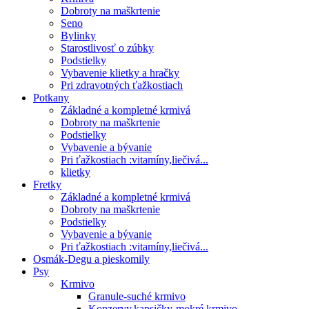
Dobroty na maškrtenie
Seno
Bylinky
Starostlivosť o zúbky
Podstielky
Vybavenie klietky a hračky
Pri zdravotných ťažkostiach
Potkany
Základné a kompletné krmivá
Dobroty na maškrtenie
Podstielky
Vybavenie a bývanie
Pri ťažkostiach :vitamíny,liečivá...
klietky
Fretky
Základné a kompletné krmivá
Dobroty na maškrtenie
Podstielky
Vybavenie a bývanie
Pri ťažkostiach :vitamíny,liečivá...
Osmák-Degu a pieskomily
Psy
Krmivo
Granule-suché krmivo
Konzervy,kapsičky-mokré krmivo