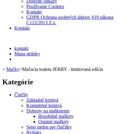
Dôležité odkazy
Používanie Cookies
Kontakt
GDPR Ochrana osobných údajov §19 zákona
č.122/2013 Z.z.
Kontakt
kontakt
Mapa stránky
>
Mačky
>
Mačacia toaleta JERRY - limitovaná edícia
Kategórie
Činčily
Základné krmivá
Kompletné krmivá
Dobroty na maškrtenie
Bezobilné maškrty
Ostatné maškrty
Seno nielen pre činčilky
Bylinky