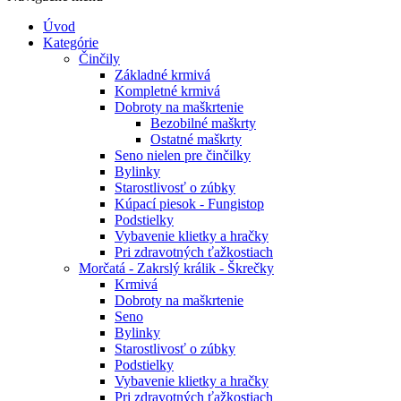
Úvod
Kategórie
Činčily
Základné krmivá
Kompletné krmivá
Dobroty na maškrtenie
Bezobilné maškrty
Ostatné maškrty
Seno nielen pre činčilky
Bylinky
Starostlivosť o zúbky
Kúpací piesok - Fungistop
Podstielky
Vybavenie klietky a hračky
Pri zdravotných ťažkostiach
Morčatá - Zakrslý králik - Škrečky
Krmivá
Dobroty na maškrtenie
Seno
Bylinky
Starostlivosť o zúbky
Podstielky
Vybavenie klietky a hračky
Pri zdravotných ťažkostiach