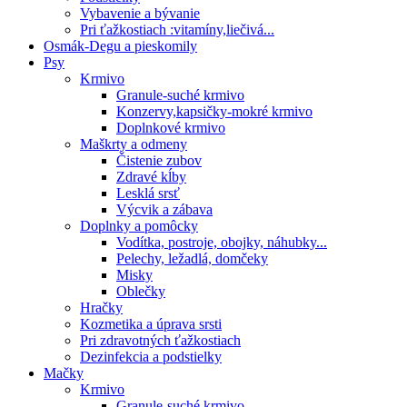
Vybavenie a bývanie
Pri ťažkostiach :vitamíny,liečivá...
Osmák-Degu a pieskomily
Psy
Krmivo
Granule-suché krmivo
Konzervy,kapsičky-mokré krmivo
Doplnkové krmivo
Maškrty a odmeny
Čistenie zubov
Zdravé kĺby
Lesklá srsť
Výcvik a zábava
Doplnky a pomôcky
Vodítka, postroje, obojky, náhubky...
Pelechy, ležadlá, domčeky
Misky
Oblečky
Hračky
Kozmetika a úprava srsti
Pri zdravotných ťažkostiach
Dezinfekcia a podstielky
Mačky
Krmivo
Granule-suché krmivo