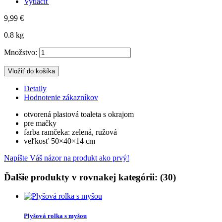
Vytlačiť
9,99 €
0.8 kg
Množstvo:
Vložiť do košíka
Detaily
Hodnotenie zákazníkov
otvorená plastová toaleta s okrajom
pre mačky
farba ramčeka: zelená, ružová
veľkosť 50×40×14 cm
Napíšte Váš názor na produkt ako prvý!
Ďalšie produkty v rovnakej kategórii: (30)
Plyšová rolka s myšou