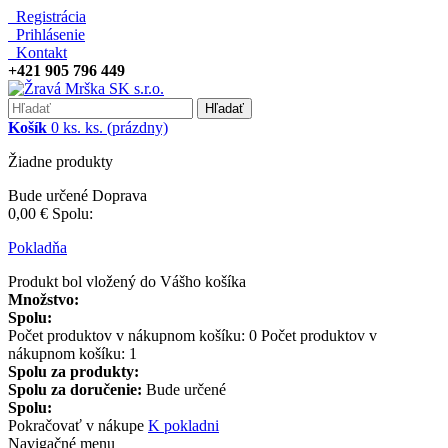
Registrácia
Prihlásenie
Kontakt
+421 905 796 449
Hľadať
Košík
0
ks.
ks.
(prázdny)
Žiadne produkty
Bude určené
Doprava
0,00 €
Spolu:
Pokladňa
Produkt bol vložený do Vášho košíka
Množstvo:
Spolu:
Počet produktov v nákupnom košíku:
0
Počet produktov v
nákupnom košíku: 1
Spolu za produkty:
Spolu za doručenie:
Bude určené
Spolu:
Pokračovať v nákupe
K pokladni
Navigačné menu