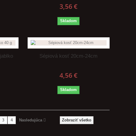
3,56 €
Skladom
jablko
Sépiová kosť 20cm-24cm
4,56 €
Skladom
3
4
Nasledujúca
Zobraziť všetko