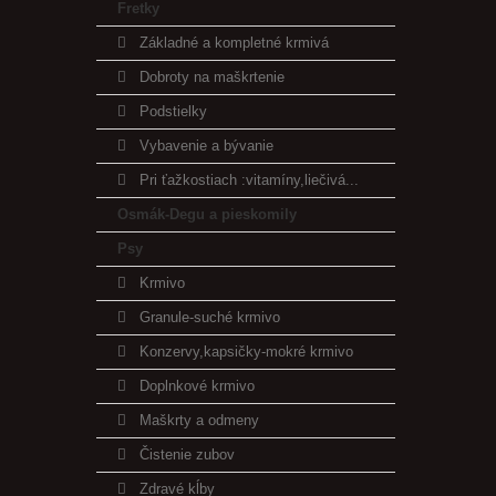
Fretky
Základné a kompletné krmivá
Dobroty na maškrtenie
Podstielky
Vybavenie a bývanie
Pri ťažkostiach :vitamíny,liečivá...
Osmák-Degu a pieskomily
Psy
Krmivo
Granule-suché krmivo
Konzervy,kapsičky-mokré krmivo
Doplnkové krmivo
Maškrty a odmeny
Čistenie zubov
Zdravé kĺby