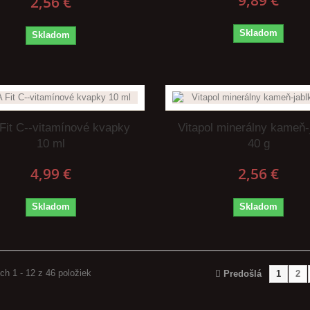
9,89 €
2,56 €
Skladom
Skladom
Fit C--vitamínové kvapky
Vitapol minerálny kameň-
10 ml
40 g
4,99 €
2,56 €
Skladom
Skladom
h 1 - 12 z 46 položiek
Predošlá
1
2