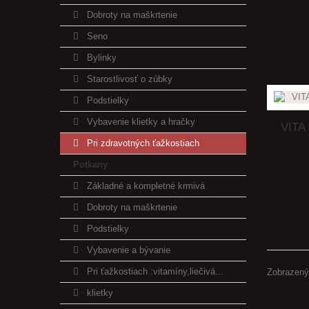
Dobroty na maškrtenie
Seno
Bylinky
Starostlivosť o zúbky
Podstielky
Vybavenie klietky a hračky
VITA 
Pri zdravotných ťažkostiach
Potkany
Základné a kompletné krmivá
Dobroty na maškrtenie
Podstielky
Vybavenie a bývanie
Pri ťažkostiach :vitamíny,liečivá...
Zobrazenýc
klietky