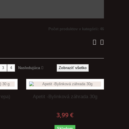
Počet produktov v kategórii: 46
3
4
Nasledujúca
Zobraziť všetko
repa)
Apetit -Bylinková záhrada 30g
3,99 €
Skladom