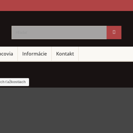
bcovia
Informácie
Kontakt
ých ťažkostiach