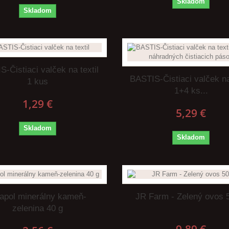
Skladom
Skladom
-Čistiaci valček na textil
BASTIS-Čistiaci valček na
1 kus
1+4 ks...
1,29 €
5,29 €
Skladom
Skladom
tapol minerálny kameň-
JR Farm - Zelený ovos 
zelenina 40 g