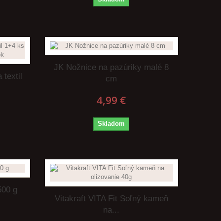
JK Nožnice na pazúriky malé 8
 textil
cm
4,99 €
Skladom
500 g
Vitakraft VITA Fit Soľný kameň
na...