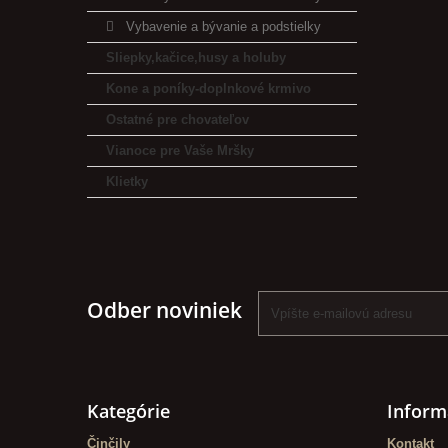
Vybavenie a bývanie a podstielky
Sliepky,kačice,husy a holuby
Kone a poníky-doplnkové krmivo
Ostatné pre chovateľov
Vianoce pre Vaše Mršky
Klietky
Odber noviniek
Kategórie
Inform
Činčily
Kontakt