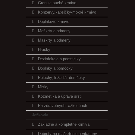
Granule-suché krmivo
Konzervy,kapsičky-mokré krmivo
Doplnkové krmivo
Maškrty a odmeny
Maškrty a odmeny
Hračky
Dezinfekcia a podstielky
Doplnky a pomôcky
Pelechy, ležadlá, domčeky
Misky
Kozmetika a úprava srsti
Pri zdravotných ťažkostiach
Ježkovia
Základné a kompletné krmivá
Dobroty na maškrtenie a vitamíny