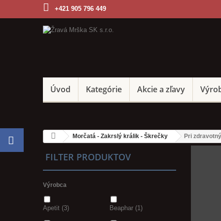
+421 905 796 449
Úvod
Kategórie
Akcie a zľavy
Výro
Morčatá - Zakrslý králik - Škrečky
Pri zdravotn
FILTER PRODUKTOV
Výrobca
Apetit
(3)
Beaphar
(1)