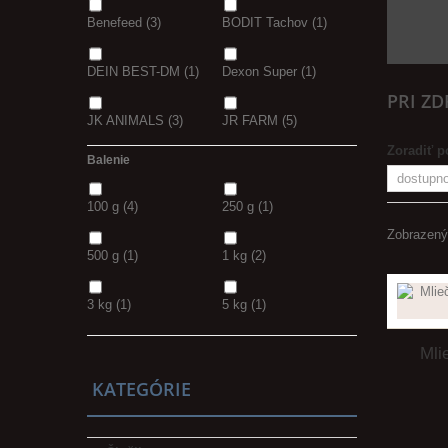
Benefeed
(3)
BODIT Tachov
(1)
DEIN BEST-DM
(1)
Dexon Super
(1)
PRI Z
JK ANIMALS
(3)
JR FARM
(5)
Zoradiť p
Balenie
Royal Canin
(1)
TRIXIE
(1)
100 g
(4)
250 g
(1)
Vitakraft
(5)
Vitapol
(2)
Zobrazenýc
500 g
(1)
1 kg
(2)
Žravá Mrška SK
(6)
3 kg
(1)
5 kg
(1)
Mli
KATEGÓRIE