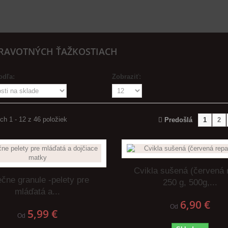
DRAVOTNÝCH ŤAŽKOSTIACH
odľa:
Zobraziť:
h 1 - 12 z 46 položiek
Predošlá
1
2
Cvikla sušená (červená 
ečne granule -pelety pre
250 g, 500g,...
mláďatá a...
6,90 €
Od
5,99 €
Od