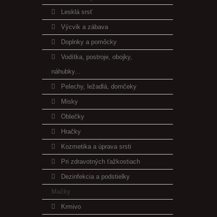
Lesklá srsť
Výcvik a zábava
Doplnky a pomôcky
Vodítka, postroje, obojky,
náhubky...
Pelechy, ležadlá, domčeky
Misky
Oblečky
Hračky
Kozmetika a úprava srsti
Pri zdravotných ťažkostiach
Dezinfekcia a podstielky
Mačky
Krmivo